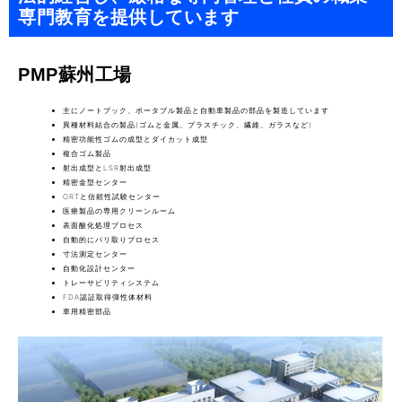
専門教育を提供しています
PMP蘇州工場
主にノートブック、ポータブル製品と自動車製品の部品を製造しています
異種材料結合の製品(ゴムと金属、プラスチック、繊維、ガラスなど)
精密功能性ゴムの成型とダイカット成型
複合ゴム製品
射出成型とLSR射出成型
精密金型センター
ORTと信頼性試験センター
医療製品の専用クリーンルーム
表面酸化処理プロセス
自動的にバリ取りプロセス
寸法測定センター
自動化設計センター
トレーサビリティシステム
FDA認証取得弾性体材料
車用精密部品