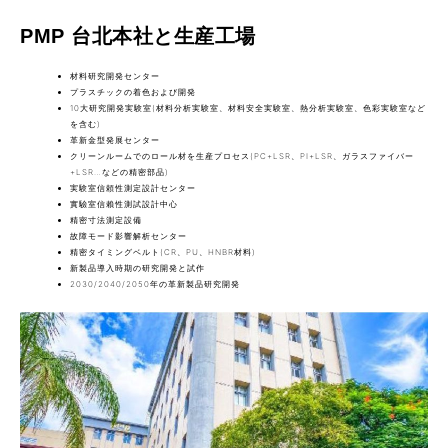
PMP 台北本社と生産工場
材料研究開発センター
プラスチックの着色および開発
10大研究開発実験室(材料分析実験室、材料安全実験室、熱分析実験室、色彩実験室など
を含む)
革新金型発展センター
クリーンルームでのロール材を生産プロセス(PC+LSR、PI+LSR、ガラスファイバー
+LSR…などの精密部品)
実験室信頼性測定設計センター
實驗室信賴性測試設計中心
精密寸法測定設備
故障モード影響解析センター
精密タイミングベルト(CR、PU、HNBR材料)
新製品導入時期の研究開発と試作
2030/2040/2050年の革新製品研究開発