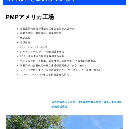
PMPアメリカ工場
新製品開発段階で迅速な試作と検討を支援でき。
信頼性試験、材料分析と開発実験室
色調工程
金型作る
LSR、LIM、PLIM工程
クリーンルームでFDA精密製品を作る
FDA、生体適合性認証を取得する材料
デジタル技術、自動車、医療技術、医療産業… その他の関連製品
新材料或いは新技術の産学連携研究開発プログラムを行い
ラピッドプロトタイピング設計すること(プラスチック、金属、ゴム)
2030/2040/2050年の革新製品研究開発
矽谷聖荷西安全管理、潔淨環境的員工宿舍，給員工安全潔淨
快樂生活環境