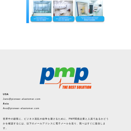
USA
Jans@pioneer-elastomer.com
Asia
Ava@pioneer-elastomer.com
世界中の顧客に、ビジネス混乱や紛争を避けるために、PMP関係企業と人員であるかどう
かを確認するには、以下のメールアドレスに電子メールを送り、我々はすぐに返信しま
す。