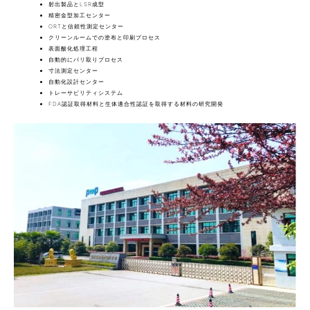
射出製品とLSR成型
精密金型加工センター
ORTと信頼性測定センター
クリーンルームでの塗布と印刷プロセス
表面酸化処理工程
自動的にバリ取りプロセス
寸法測定センター
自動化設計センター
トレーサビリティシステム
FDA認証取得材料と生体適合性認証を取得する材料の研究開発