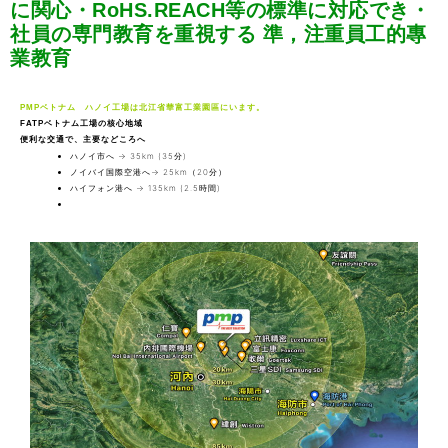
に関心・RoHS.REACH等の標準に対応でき・
社員の専門教育を重視する 準，注重員工的專
業教育
PMP
ベトナム ハノイ工場は
北江省華富工業園區
にいます。
FATP
ベトナム工場の核心地域
便利な交通で、主要などころへ
ハノイ市へ → 35km (35分)
ノイバイ国際空港へ→ 25km（20分）
ハイフォン港へ → 135km (2.5時間)