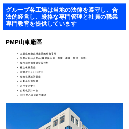
グループ各工場は当地の法律を遵守し、合
法的経営し、厳格な専門管理と社員の職業
専門教育を提供しています
PMP山東廠區
主要生產遊戲機產品的精密零件
異類材料結合產品(橡膠與金屬、塑膠、纖維、玻璃…等等)
精密功能橡膠成型與模切
複合橡膠產品
塑膠射出及LSR射出
精密模具設計製造
自動去毛邊製程
尺寸量測中心
自動化設計中心
ORT中心與信賴性測試