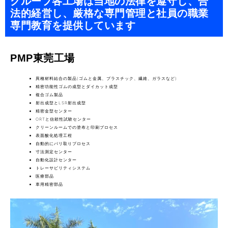
グループ各工場は当地の法律を遵守し、合
法的経営し、厳格な専門管理と社員の職業
専門教育を提供しています
PMP東莞工場
異種材料結合の製品(ゴムと金属、プラスチック、繊維、ガラスなど)
精密功能性ゴムの成型とダイカット成型
複合ゴム製品
射出成型とLSR射出成型
精密金型センター
ORTと信頼性試験センター
クリーンルームでの塗布と印刷プロセス
表面酸化処理工程
自動的にバリ取りプロセス
寸法測定センター
自動化設計センター
トレーサビリティシステム
医療部品
車用精密部品