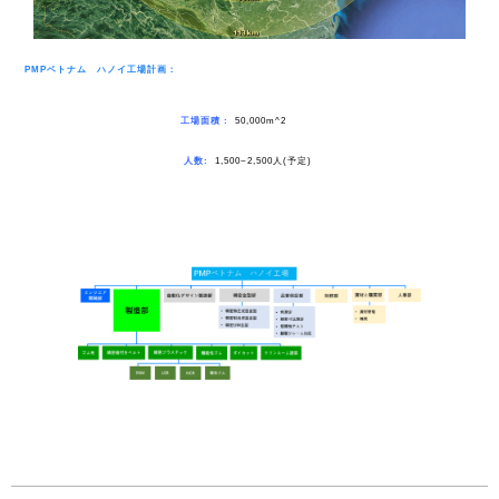
PMP
ベトナム ハノイ工場計画：
工場面積
:
50,000m^2
人
数
:
1,500~2,500人(予定)