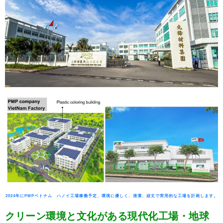
2024
年
に
PMP
ベトナム ハノイ工場稼働予定、環境に優しく、清潔、頑丈で実用的な工場を計画します。
クリーン環境と文化がある現代化工場・地球