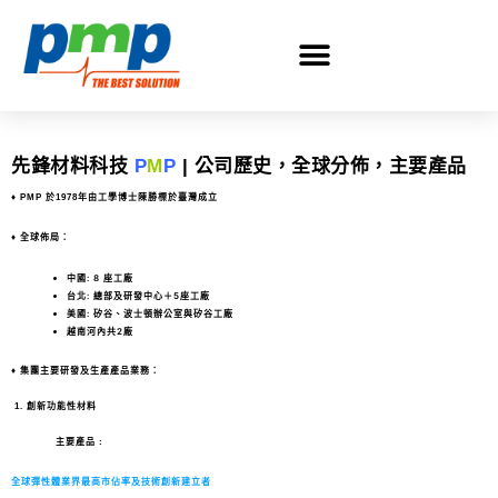
先鋒材料科技
P
M
P
| 公司歷史，全球分佈，主要產品
♦ PMP 於1978年由工學博士陳勝標於臺灣成立
♦ 全球佈局：
中國: 8 座工廠
台北: 總部及研發中心＋5座工廠
美國: 矽谷、波士頓辦公室與矽谷工廠
越南河內共2廠
♦ 集團主要研發及生產產品業務
：
1. 創新功能性材料
主要產品 :
全球彈性體業界最高市佔率及技術創新建立者